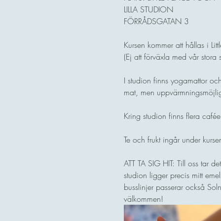
LILLA STUDION
FÖRRÅDSGATAN 3
Kursen kommer att hållas i Li
(Ej att förväxla med vår stora 
I studion finns yogamattor och
mat, men uppvärmningsmöjlig
Kring studion finns flera caf
Te och frukt ingår under kurse
ATT TA SIG HIT: Till oss tar d
studion ligger precis mitt em
busslinjer passerar också Sol
välkommen! 