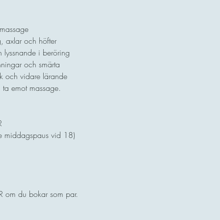
 massage 
g, axlar och höfter 
h lyssnande i beröring 
änningar och smärta 
tik och vidare lärande 
ch ta emot massage.
R
e middagspaus vid 18)
 om du bokar som par. 