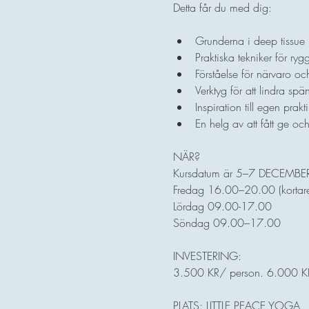
Detta får du med dig:
Grunderna i deep tissue
Praktiska tekniker för ryg
Förståelse för närvaro oc
Verktyg för att lindra sp
Inspiration till egen prak
En helg av att fått ge o
NÄR?
Kursdatum är 5–7 DECEMBE
Fredag 16.00–20.00 (kortar
Lördag 09.00-17.00 
Söndag 09.00–17.00 
INVESTERING: 
3.500 KR/ person. 6.000 KR
PLATS:​ LITTLE PEACE YOGA