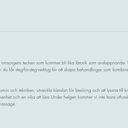
sorgens tecken som kommer bli lika lärorik som avslappnande. U
du får steg-för-steg-verktyg för att skapa behandlingar som kombine
tomin och tekniken, utveckla känslan för beröring och att lyssna till 
kenhet och en vilja att lära.Under helgen kommer vi inte bara utfors
 massage.