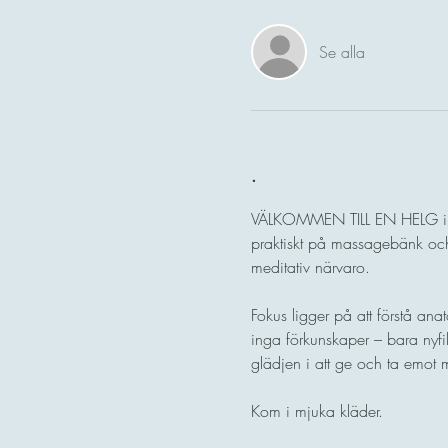
Se alla
.
VÄLKOMMEN TILL EN HELG i om
praktiskt på massagebänk och 
meditativ närvaro.
Fokus ligger på att förstå ana
inga förkunskaper – bara nyfi
glädjen i att ge och ta emot
Kom i mjuka kläder.​​