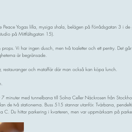
ttle Peace Yogas lilla, mysiga shala, belägen på Förrådsgatan 3 i de
studio på Mittfältsgatan 15).
 props. Vi har ingen dusch, men två toaletter och ett pentry. Det går
heterna är begränsade. 
éer, restauranger och mataffär där man också kan köpa lunch.
n.
et 7 minuter med tunnelbana till Solna Celler Näckrosen från Stockholm
ellan de två stationerna. Buss 515 stannar utanför. Tvärbana, pend
na C. Du hittar parkering i kvarteren, men var uppmärksam på parker