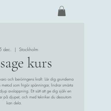
05 dec.
  |  
Stockholm
sage kurs
varo och beröringens kraft. Lär dig grunderna
 metod som frigör spänningar, lindrar smärta
djup avslappning. Ett sätt att ge dig själv en
rar på djupet, och med tekniker du dessutom
kan dela.