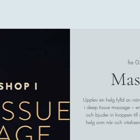
Hem
Galleri
Kurser
Boka behandling
More
fre 
Mas
Upplev en helg fylld av när
i deep tissue massage – en
och bjuder in kroppen till 
helg som när och vitalise