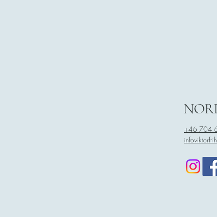
NORD
+46 704 
infoviktorf