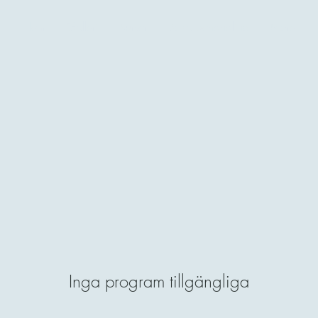
Hem
Galleri
Kurser
Boka behandling
More
Inga program tillgängliga