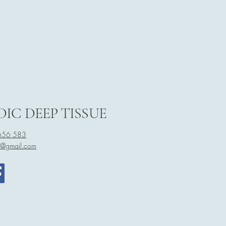
IC DEEP TISSUE
656 583
rih@gmail.com