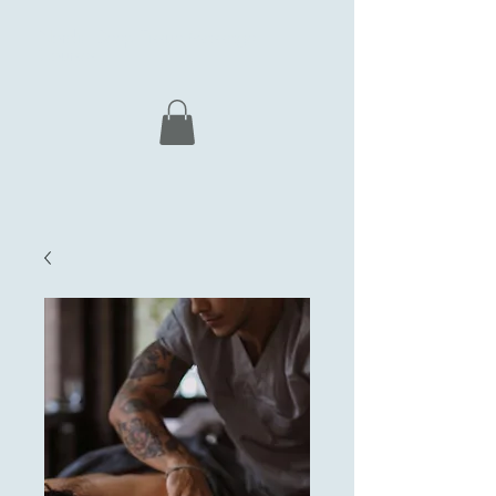
Nordic Deep Tissue Massage
Courses