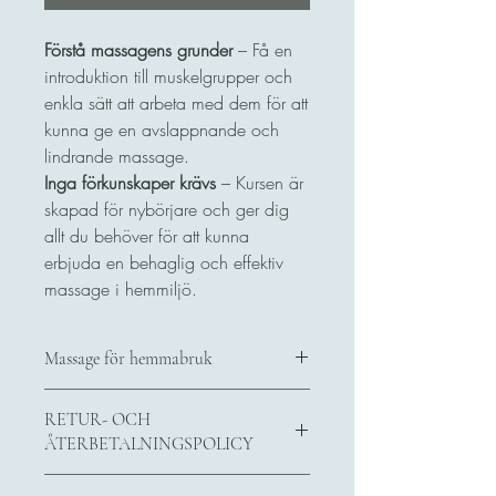
Förstå massagens grunder
– Få en
introduktion till muskelgrupper och
enkla sätt att arbeta med dem för att
kunna ge en avslappnande och
lindrande massage.
Inga förkunskaper krävs
– Kursen är
skapad för nybörjare och ger dig
allt du behöver för att kunna
erbjuda en behaglig och effektiv
massage i hemmiljö.
Massage för hemmabruk
Lär dig tekniker för att minska stress och
RETUR- OCH
spänningar
– Upptäck grundläggande
ÅTERBETALNINGSPOLICY
massagetekniker som är lätta att använda
hemma för att hjälpa dina nära och kära
Det här är en retur- och
att slappna av och må bättre.